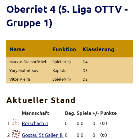
Oberriet 4 (5. Liga OTTV -
Gruppe 1)
Name
Funktion
Klassierung
Markus Steinbrüchel
Spieler(in)
D4
Yury Molodtsov
Kapitän
D3
Vitor Vieira
Spieler(in)
D2
Aktueller Stand
Mannschaft
Beg.
Spiele
+/-
Punkte
1
Rorschach II
0
0:0
0
0:0
2
Gossau St.Gallen III
0
0:0
0
0:0