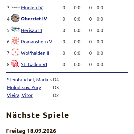
3
Muolen IV
0
0:0
0
0:0
Oberriet IV
4
0
0:0
0
0:0
5
Herisau III
0
0:0
0
0:0
6
Romanshorn V
0
0:0
0
0:0
7
Wolfhalden II
0
0:0
0
0:0
8
St. Gallen VI
0
0:0
0
0:0
Steinbrüchel, Markus
D4
Molodtsov, Yury
D3
Vieira, Vitor
D2
Nächste Spiele
Freitag 18.09.2026