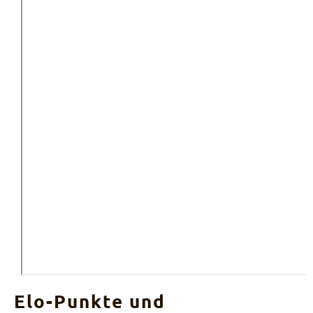
Elo-Punkte und