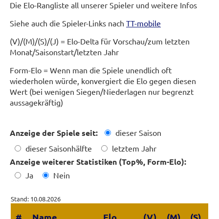
Die Elo-Rangliste all unserer Spieler und weitere Infos
Siehe auch die Spieler-Links nach
TT-mobile
(V)/(M)/(S)/(J) = Elo-Delta für Vorschau/zum letzten
Monat/Saisonstart/letzten Jahr
Form-Elo = Wenn man die Spiele unendlich oft
wiederholen würde, konvergiert die Elo gegen diesen
Wert (bei wenigen Siegen/Niederlagen nur begrenzt
aussagekräftig)
Anzeige der Spiele seit:
dieser Saison
dieser Saisonhälfte
letztem Jahr
Anzeige weiterer Statistiken (Top%, Form-Elo):
Ja
Nein
Stand: 10.08.2026
#
Name
Elo
(V)
(M)
(S)
(J