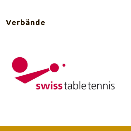
Verbände