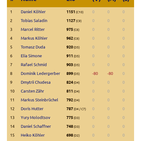
1
Daniel Köhler
1151
0
0
0
-8
(C10)
2
Tobias Saladin
1127
0
0
0
+5
(C9)
3
Marcel Ritter
975
0
0
0
-3
(C6)
4
Markus Köhler
962
0
0
0
+8
(C6)
5
Tomasz Duda
920
0
0
0
+1
(D5)
6
Elia Simone
911
0
0
0
+9
(D5)
7
Rafael Schmid
903
0
0
0
-3
(D5)
8
Dominik Ledergerber
899
-80
-80
0
-8
(D5)
9
Dmytrii Chudesa
824
0
0
0
+2
(D4)
10
Carsten Zähr
811
0
0
0
-1
(D4)
11
Markus Steinbrüchel
792
0
0
0
+6
(D4)
12
Doris Hutter
787
0
0
0
+9
(D4 / C7)
13
Yury Molodtsov
775
0
0
0
+1
(D3)
14
Daniel Schaffner
748
0
0
0
+4
(D3)
15
Heiko Köhler
698
0
0
0
-3
(D2)