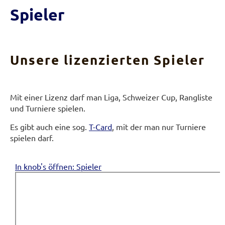
Spieler
Unsere lizenzierten Spieler
Mit einer Lizenz darf man Liga, Schweizer Cup, Rangliste
und Turniere spielen.
Es gibt auch eine sog.
T-Card
, mit der man nur Turniere
spielen darf.
In knob's öffnen: Spieler