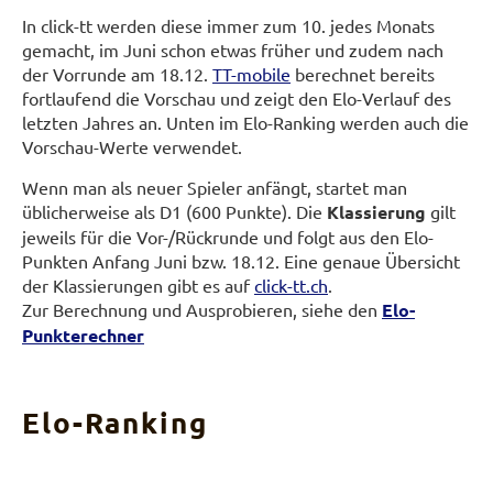
In click-tt werden diese immer zum 10. jedes Monats
gemacht, im Juni schon etwas früher und zudem nach
der Vorrunde am 18.12.
TT-mobile
berechnet bereits
fortlaufend die Vorschau und zeigt den Elo-Verlauf des
letzten Jahres an. Unten im Elo-Ranking werden auch die
Vorschau-Werte verwendet.
Wenn man als neuer Spieler anfängt, startet man
üblicherweise als D1 (600 Punkte). Die
Klassierung
gilt
jeweils für die Vor-/Rückrunde und folgt aus den Elo-
Punkten Anfang Juni bzw. 18.12. Eine genaue Übersicht
der Klassierungen gibt es auf
click-tt.ch
.
Zur Berechnung und Ausprobieren, siehe den
Elo-
Punkterechner
Elo-Ranking