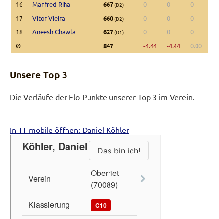
16
Manfred Riha
667
0
0
0
-5
(D2)
17
Vitor Vieira
660
0
0
0
-9
(D2)
18
Aneesh Chawla
627
0
0
0
+2
(D1)
Ø
847
-4.44
-4.44
0.00
+2
Unsere Top 3
Die Verläufe der Elo-Punkte unserer Top 3 im Verein.
In TT mobile öffnen: Daniel Köhler